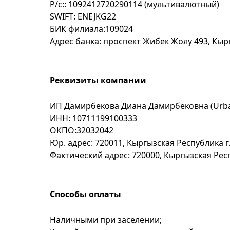
Р/с:: 1092412720290114 (мультивалютный)
SWIFT: ENEJKG22
БИК филиала:109024
Адрес банка: проспект Жибек Жолу 493, Кырг
Реквизиты компании
ИП Дамирбекова Диана Дамирбековна (Urba
ИНН: 10711199100333
ОКПО:32032042
Юр. адрес: 720011, Кыргызская Республика г.
Фактический адрес: 720000, Кыргызская Респ
Способы оплаты
Наличными при заселении;